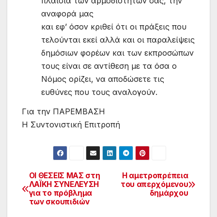
πλαίσια των αρμοδιοτήτων σας, την
αναφορά μας
και εφ’ όσον κριθεί ότι οι πράξεις που
τελούνται εκεί αλλά και οι παραλείψεις
δημόσιων φορέων και των εκπροσώπων
τους είναι σε αντίθεση με τα όσα ο
Νόμος ορίζει, να αποδώσετε τις
ευθύνες που τους αναλογούν.
Για την ΠΑΡΕΜΒΑΣΗ
Η Συντονιστική Επιτροπή
ΟΙ ΘΕΣΕΙΣ ΜΑΣ στη
Η αμετροπρέπεια
Πλοήγηση
ΛΑΪΚΗ ΣΥΝΕΛΕΥΣΗ
του απερχόμενου
για το πρόβλημα
δημάρχου
άρθρων
των σκουπιδιών