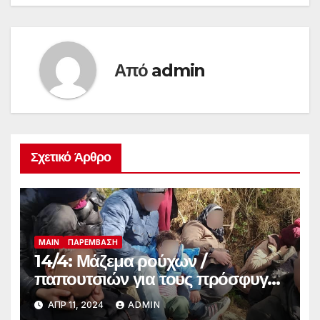
Από
admin
Σχετικό Άρθρο
MAIN
ΠΑΡΈΜΒΑΣΗ
14/4: Μάζεμα ρούχων /
παπουτσιών για τους πρόσφυγες
στο Πόρτο Ράφτη
ΑΠΡ 11, 2024
ADMIN