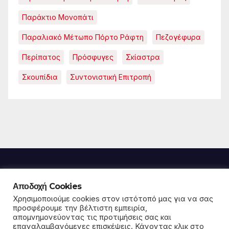
Παράκτιο Μονοπάτι
Παραλιακό Μέτωπο Πόρτο Ράφτη
Πεζογέφυρα
Περίπατος
Πρόσφυγες
Σκίαστρα
Σκουπίδια
Συντονιστική Επιτροπή
Αποδοχή Cookies
Παρέμβαση για την
Χρησιμοποιούμε cookies στον ιστότοπό μας για να σας
προσφέρουμε την βέλτιστη εμπειρία,
απομνημονεύοντας τις προτιμήσεις σας και
κοινωνία και το περιβάλλον
επαναλαμβανόμενες επισκέψεις. Κάνοντας κλικ στο