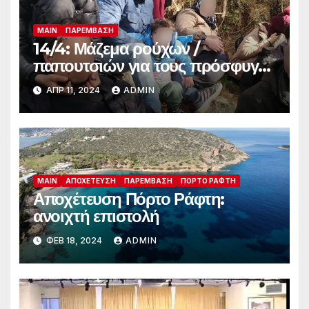
MAIN
ΠΑΡΈΜΒΑΣΗ
14/4: Μάζεμα ρούχων /
παπουτσιών για τους πρόσφυγες
στο Πόρτο Ράφτη
ΑΠΡ 11, 2024
ADMIN
MAIN
ΑΠΟΧΈΤΕΥΣΗ
ΠΑΡΈΜΒΑΣΗ
ΠΌΡΤΟ ΡΆΦΤΗ
Αποχέτευση Πόρτο Ράφτη:
ανοιχτή επιστολή
ΦΕΒ 18, 2024
ADMIN