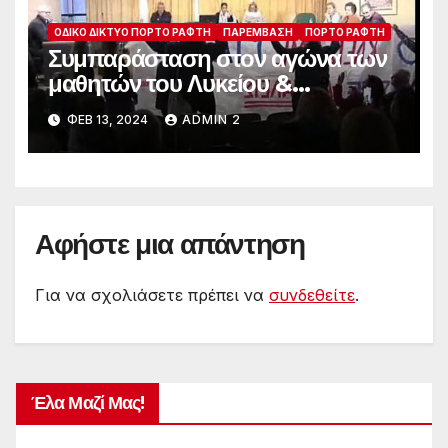
ΟΔΙΚΌ ΔΊΚΤΥΟ ΠΌΡΤΟ ΡΆΦΤΗ
ΠΑΡΈΜΒΑΣΗ
ΠΌΡΤΟ ΡΆΦΤΗ
Συμπαράσταση στον αγώνα των
μαθητών του Λυκείου &
Γυμνασίου στο Πόρτο Ράφτη
ΦΕΒ 13, 2024
ADMIN 2
Αφήστε μια απάντηση
Για να σχολιάσετε πρέπει να
συνδεθείτε
.
Έλα Μαζί Μας!