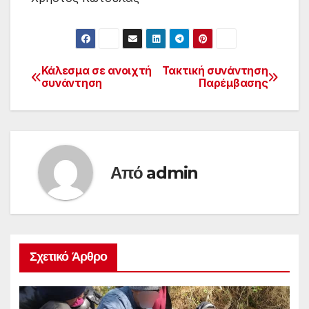
Κάλεσμα σε ανοιχτή
Τακτική συνάντηση
Πλοήγηση
συνάντηση
Παρέμβασης
άρθρων
Από
admin
Σχετικό Άρθρο