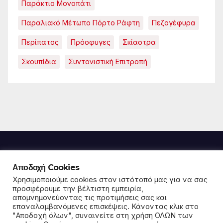
Παράκτιο Μονοπάτι
Παραλιακό Μέτωπο Πόρτο Ράφτη
Πεζογέφυρα
Περίπατος
Πρόσφυγες
Σκίαστρα
Σκουπίδια
Συντονιστική Επιτροπή
Αποδοχή Cookies
Παρέμβαση για την
Χρησιμοποιούμε cookies στον ιστότοπό μας για να σας
προσφέρουμε την βέλτιστη εμπειρία,
απομνημονεύοντας τις προτιμήσεις σας και
κοινωνία και το περιβάλλον
επαναλαμβανόμενες επισκέψεις. Κάνοντας κλικ στο
"Αποδοχή όλων", συναινείτε στη χρήση ΟΛΩΝ των
σε Μαρκόπουλο και Πόρτο Ράφτη