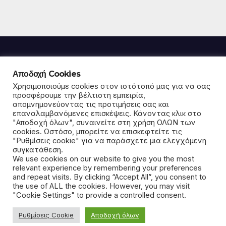
Αποδοχή Cookies
Παρέμβαση για την
Χρησιμοποιούμε cookies στον ιστότοπό μας για να σας
προσφέρουμε την βέλτιστη εμπειρία,
απομνημονεύοντας τις προτιμήσεις σας και
κοινωνία και το περιβάλλον
επαναλαμβανόμενες επισκέψεις. Κάνοντας κλικ στο
"Αποδοχή όλων", συναινείτε στη χρήση ΟΛΩΝ των
σε Μαρκόπουλο και Πόρτο Ράφτη
cookies. Ωστόσο, μπορείτε να επισκεφτείτε τις
"Ρυθμίσεις cookie" για να παράσχετε μια ελεγχόμενη
συγκατάθεση.
We use cookies on our website to give you the most
relevant experience by remembering your preferences
and repeat visits. By clicking “Accept All”, you consent to
Με την υποστήριξη του WordPress
|
Θέμα: News Way από
the use of ALL the cookies. However, you may visit
Themeansar
.
"Cookie Settings" to provide a controlled consent.
Ρυθμίσεις Cookie
Αποδοχή όλων
Home
Επικοινωνία