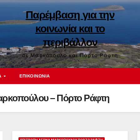
Παρέμβαση για την
κοινωνία και το
περιβάλλον
σε Μαρκόπουλο και Πόρτο Ράφτη
Α
ΕΠΙΚΟΙΝΩΝΊΑ
αρκοπούλου – Πόρτο Ράφτη