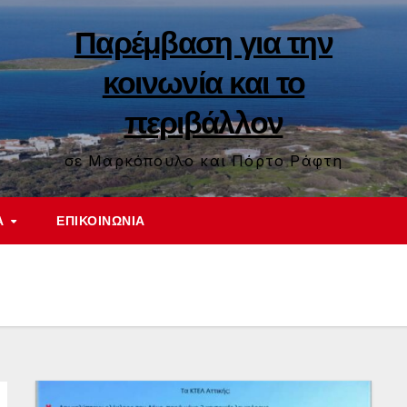
Παρέμβαση για την
κοινωνία και το
περιβάλλον
σε Μαρκόπουλο και Πόρτο Ράφτη
Α
ΕΠΙΚΟΙΝΩΝΊΑ