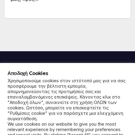
Αποδοχή Cookies
Παρέμβαση για την
Χρησιμοποιούμε cookies στον ιστότοπό μας για να σας
προσφέρουμε την βέλτιστη εμπειρία,
απομνημονεύοντας τις προτιμήσεις σας και
κοινωνία και το περιβάλλον
επαναλαμβανόμενες επισκέψεις. Κάνοντας κλικ στο
"Αποδοχή όλων", συναινείτε στη χρήση ΟΛΩΝ των
σε Μαρκόπουλο και Πόρτο Ράφτη
cookies. Ωστόσο, μπορείτε να επισκεφτείτε τις
"Ρυθμίσεις cookie" για να παράσχετε μια ελεγχόμενη
συγκατάθεση.
We use cookies on our website to give you the most
relevant experience by remembering your preferences