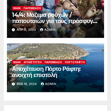
MAIN
ΠΑΡΈΜΒΑΣΗ
14/4: Μάζεμα ρούχων /
παπουτσιών για τους πρόσφυγες
στο Πόρτο Ράφτη
ΑΠΡ 11, 2024
ADMIN
MAIN
ΑΠΟΧΈΤΕΥΣΗ
ΠΑΡΈΜΒΑΣΗ
ΠΌΡΤΟ ΡΆΦΤΗ
Αποχέτευση Πόρτο Ράφτη:
ανοιχτή επιστολή
ΦΕΒ 18, 2024
ADMIN