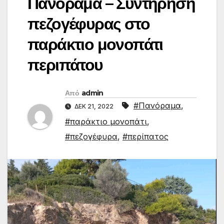
Πανόραμα – Συντήρηση
πεζογέφυρας στο
παράκτιο μονοπάτι
περιπάτου
Από
admin
#Πανόραμα
,
ΔΕΚ 21, 2022
#παράκτιο μονοπάτι
,
#πεζογέφυρα
,
#περίπατος