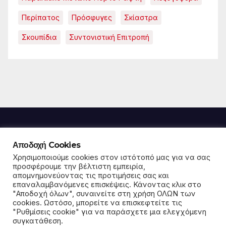
Περίπατος
Πρόσφυγες
Σκίαστρα
Σκουπίδια
Συντονιστική Επιτροπή
Αποδοχή Cookies
Παρέμβαση για την
Χρησιμοποιούμε cookies στον ιστότοπό μας για να σας
προσφέρουμε την βέλτιστη εμπειρία,
απομνημονεύοντας τις προτιμήσεις σας και
κοινωνία και το περιβάλλον
επαναλαμβανόμενες επισκέψεις. Κάνοντας κλικ στο
"Αποδοχή όλων", συναινείτε στη χρήση ΟΛΩΝ των
σε Μαρκόπουλο και Πόρτο Ράφτη
cookies. Ωστόσο, μπορείτε να επισκεφτείτε τις
"Ρυθμίσεις cookie" για να παράσχετε μια ελεγχόμενη
συγκατάθεση.