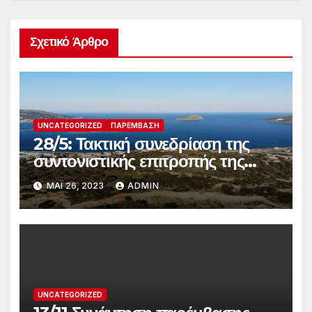
Σχετικό Άρθρο
UNCATEGORIZED
ΠΑΡΈΜΒΑΣΗ
28/5: Τακτική συνεδρίαση της
συντονιστικής επιτροπής της
παρέμβασης
ΜΆΙ 26, 2023
ADMIN
UNCATEGORIZED