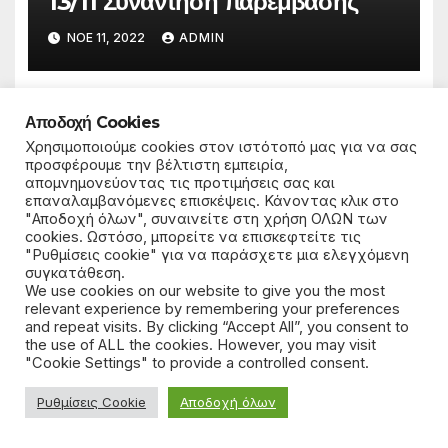
13/11 Συνάντηση παρέμβασης
ΝΟΈ 11, 2022
ADMIN
Αποδοχή Cookies
Χρησιμοποιούμε cookies στον ιστότοπό μας για να σας
προσφέρουμε την βέλτιστη εμπειρία,
UNCATEGORIZED
ΑΠΟΧΈΤΕΥΣΗ
ΠΑΡΈΜΒΑΣΗ
απομνημονεύοντας τις προτιμήσεις σας και
Να δοθούν στην ΕΥΔΑΠ τα δίκτυα
επαναλαμβανόμενες επισκέψεις. Κάνοντας κλικ στο
αποχέτευσης & ύδρευσης
"Αποδοχή όλων", συναινείτε στη χρήση ΟΛΩΝ των
cookies. Ωστόσο, μπορείτε να επισκεφτείτε τις
"Ρυθμίσεις cookie" για να παράσχετε μια ελεγχόμενη
ΙΟΎΝ 12, 2022
ADMIN 2
συγκατάθεση.
We use cookies on our website to give you the most
relevant experience by remembering your preferences
and repeat visits. By clicking “Accept All”, you consent to
the use of ALL the cookies. However, you may visit
"Cookie Settings" to provide a controlled consent.
Αφήστε μια απάντηση
Ρυθμίσεις Cookie
Αποδοχή όλων
Για να σχολιάσετε πρέπει να
συνδεθείτε
.